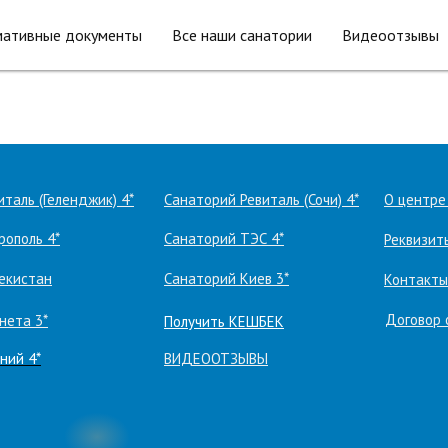
ативные документы
Все наши санатории
Видеоотзывы
таль (Геленджик) 4*
Санаторий Ревиталь (Сочи) 4*
О центре
рополь 4*
Санаторий ТЭС 4*
Реквизит
екистан
Санаторий Киев 3*
Контакты
Договор
нета 3*
Получить КЕШБЕК
ний 4*
ВИДЕООТЗЫВЫ