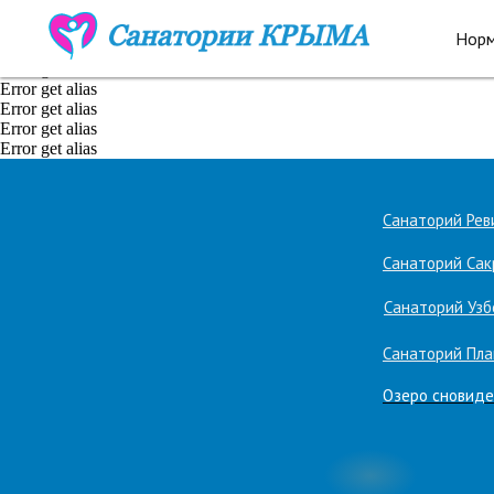
Error get alias
Error get alias
Норм
Error get alias
Error get alias
Error get alias
Error get alias
Error get alias
Error get alias
Санаторий Реви
Санаторий Сак
Санаторий Узб
Санаторий Пла
Озеро сновиде